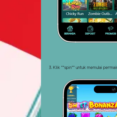
3. Klik ""spin"" untuk memulai permain