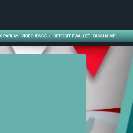
X PARLAY
VIDEO IDNGG
DEPOSIT EWALLET
BUKU MIMPI